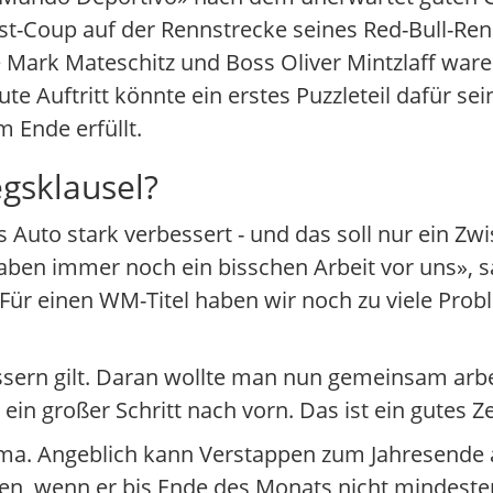
st-Coup auf der Rennstrecke seines Red-Bull-Ren
be Mark Mateschitz und Boss Oliver Mintzlaff w
te Auftritt könnte ein erstes Puzzleteil dafür se
m Ende erfüllt.
gsklausel?
Auto stark verbessert - und das soll nur ein Zwi
 haben immer noch ein bisschen Arbeit vor uns», 
«Für einen WM-Titel haben wir noch zu viele Proble
ssern gilt. Daran wollte man nun gemeinsam arb
ein großer Schritt nach vorn. Das ist ein gutes Z
hema. Angeblich kann Verstappen zum Jahresende 
en, wenn er bis Ende des Monats nicht mindeste