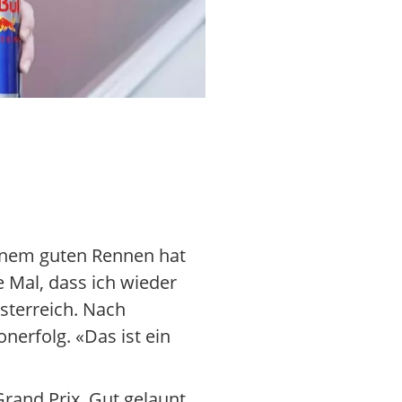
Max Verstappen war vor vielen n
einem guten Rennen hat
 Mal, dass ich wieder
sterreich. Nach
nerfolg. «Das ist ein
rand Prix. Gut gelaunt