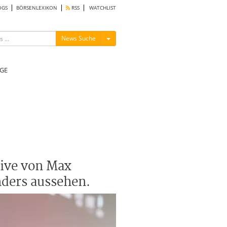
OGS
BÖRSENLEXIKON
RSS
WATCHLIST
Menü ein-/ausblenden
News Suche
GE
tive von Max
ders aussehen.