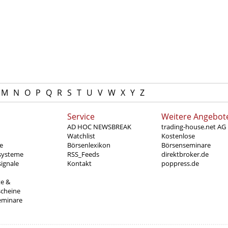
M
N
O
P
Q
R
S
T
U
V
W
X
Y
Z
Service
Weitere Angebot
AD HOC NEWSBREAK
trading-house.net AG
Watchlist
Kostenlose
e
Börsenlexikon
Börsenseminare
systeme
RSS_Feeds
direktbroker.de
ignale
Kontakt
poppress.de
te &
scheine
eminare