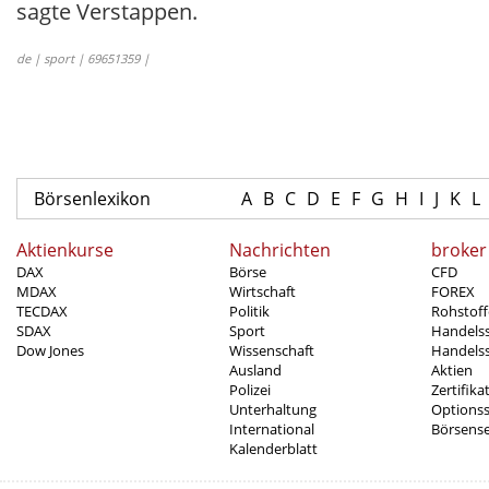
sagte Verstappen.
de | sport | 69651359 |
Börsenlexikon
A
B
C
D
E
F
G
H
I
J
K
L
Aktienkurse
Nachrichten
broker
DAX
Börse
CFD
MDAX
Wirtschaft
FOREX
TECDAX
Politik
Rohstoff
SDAX
Sport
Handels
Dow Jones
Wissenschaft
Handelss
Ausland
Aktien
Polizei
Zertifika
Unterhaltung
Options
International
Börsens
Kalenderblatt