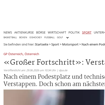
NEWS
AKTIENKURSE
BÖRSE
WIRTSCHAFT
POLITIK
SPORT
UNTER
BASKETBALL
BOXEN
EISHOCKEY
FUSSBALL
GOLF
Sie befinden sind hier:
Startseite
>
Sport
>
Motorsport
>
Nach einem Podes
,
GP Österreich
Österreich
«Großer Fortschritt»: Verst
Veröffentlicht am: 29.06.2026 um 10:34 Uhr | dpa.de
Nach einem Podestplatz und technis
Verstappen. Doch schon am nächste