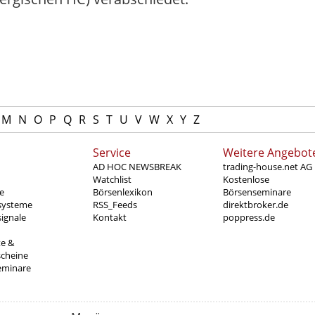
M
N
O
P
Q
R
S
T
U
V
W
X
Y
Z
Service
Weitere Angebot
AD HOC NEWSBREAK
trading-house.net AG
Watchlist
Kostenlose
e
Börsenlexikon
Börsenseminare
systeme
RSS_Feeds
direktbroker.de
ignale
Kontakt
poppress.de
te &
scheine
eminare