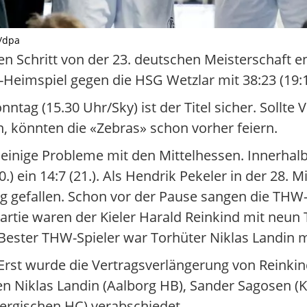
n/dpa
en Schritt von der 23. deutschen Meisterschaft e
n-Heimspiel gegen die HSG Wetzlar mit 38:23 (19:1
ntag (15.30 Uhr/Sky) ist der Titel sicher. Sollte
, könnten die «Zebras» schon vorher feiern.
einige Probleme mit den Mittelhessen. Innerhalb
) ein 14:7 (21.). Als Hendrik Pekeler in der 28. 
ung gefallen. Schon vor der Pause sangen die THW
artie waren der Kieler Harald Reinkind mit neun
e. Bester THW-Spieler war Torhüter Niklas Landin 
Erst wurde die Vertragsverlängerung von Reinkin
 Niklas Landin (Aalborg HB), Sander Sagosen (Ko
Bergischen HC) verabschiedet.