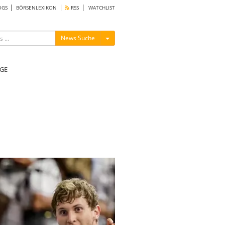
OGS
BÖRSENLEXIKON
RSS
WATCHLIST
Menü ein-/ausblenden
News Suche
GE