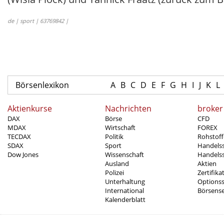
de | sport | 63769842 |
Börsenlexikon
A
B
C
D
E
F
G
H
I
J
K
L
Aktienkurse
Nachrichten
broker
DAX
Börse
CFD
MDAX
Wirtschaft
FOREX
TECDAX
Politik
Rohstoff
SDAX
Sport
Handels
Dow Jones
Wissenschaft
Handelss
Ausland
Aktien
Polizei
Zertifika
Unterhaltung
Options
International
Börsens
Kalenderblatt