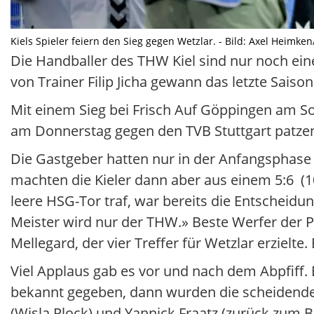
Kiels Spieler feiern den Sieg gegen Wetzlar. - Bild: Axel Heimke
Die Handballer des THW Kiel sind nur noch ein
von Trainer Filip Jicha gewann das letzte Saiso
Mit einem Sieg bei Frisch Auf Göppingen am Son
am Donnerstag gegen den TVB Stuttgart patzen
Die Gastgeber hatten nur in der Anfangsphase 
machten die Kieler dann aber aus einem 5:6 (10.
leere HSG-Tor traf, war bereits die Entscheid
Meister wird nur der THW.» Beste Werfer der P
Mellegard, der vier Treffer für Wetzlar erzielt
Viel Applaus gab es vor und nach dem Abpfiff. 
bekannt gegeben, dann wurden die scheidenden
(Wisla Plock) und Yannick Fraatz (zurück zum 