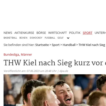
NEWS
AKTIENKURSE
BÖRSE
WIRTSCHAFT
POLITIK
SPORT
UNTER
BASKETBALL
BOXEN
EISHOCKEY
FUSSBALL
GOLF
Sie befinden sind hier:
Startseite
>
Sport
>
Handball
>
THW Kiel nach Sieg
,
Bundesliga
Männer
THW Kiel nach Sieg kurz vor
Veröffentlicht am: 07.06.2023 um 20:48 Uhr | dpa.de