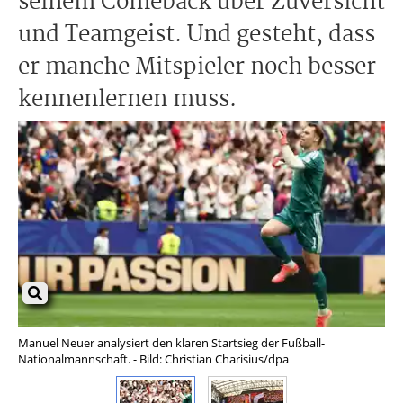
seinem Comeback über Zuversicht
und Teamgeist. Und gesteht, dass
er manche Mitspieler noch besser
kennenlernen muss.
Manuel Neuer analysiert den klaren Startsieg der Fußball-
Neu
Nationalmannschaft. - Bild: Christian Charisius/dpa
gel