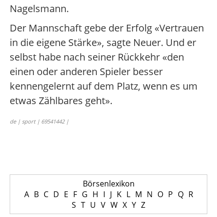
Nagelsmann.
Der Mannschaft gebe der Erfolg «Vertrauen
in die eigene Stärke», sagte Neuer. Und er
selbst habe nach seiner Rückkehr «den
einen oder anderen Spieler besser
kennengelernt auf dem Platz, wenn es um
etwas Zählbares geht».
de | sport | 69541442 |
Börsenlexikon
A
B
C
D
E
F
G
H
I
J
K
L
M
N
O
P
Q
R
S
T
U
V
W
X
Y
Z