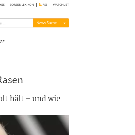
OGS
BÖRSENLEXIKON
RSS
WATCHLIST
Menü ein-/ausblenden
News Suche
GE
Rasen
t hält – und wie