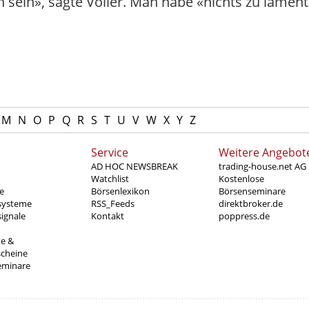
h sein», sagte Völler. Man habe «nichts zu lament
M
N
O
P
Q
R
S
T
U
V
W
X
Y
Z
Service
Weitere Angebot
AD HOC NEWSBREAK
trading-house.net AG
Watchlist
Kostenlose
e
Börsenlexikon
Börsenseminare
systeme
RSS_Feeds
direktbroker.de
ignale
Kontakt
poppress.de
te &
scheine
eminare