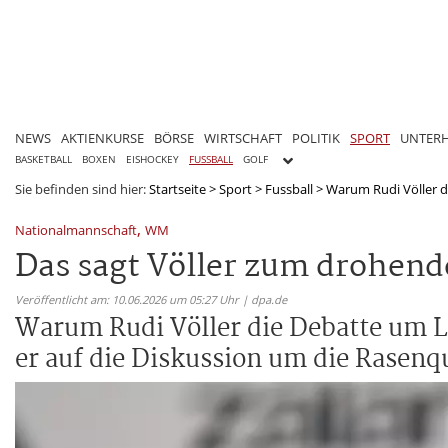
NEWS
AKTIENKURSE
BÖRSE
WIRTSCHAFT
POLITIK
SPORT
UNTER
BASKETBALL
BOXEN
EISHOCKEY
FUSSBALL
GOLF
Sie befinden sind hier:
Startseite
>
Sport
>
Fussball
>
Warum Rudi Völler d
,
Nationalmannschaft
WM
Das sagt Völler zum drohen
Veröffentlicht am: 10.06.2026 um 05:27 Uhr | dpa.de
Warum Rudi Völler die Debatte um L
er auf die Diskussion um die Rasenqu