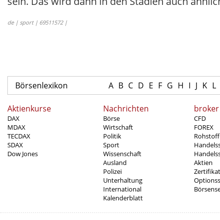
sein. Das wird dann in den Stadien auch ähnlic
de | sport | 69511572 |
Börsenlexikon
A
B
C
D
E
F
G
H
I
J
K
L
Aktienkurse
Nachrichten
broker
DAX
Börse
CFD
MDAX
Wirtschaft
FOREX
TECDAX
Politik
Rohstoff
SDAX
Sport
Handels
Dow Jones
Wissenschaft
Handelss
Ausland
Aktien
Polizei
Zertifika
Unterhaltung
Options
International
Börsens
Kalenderblatt