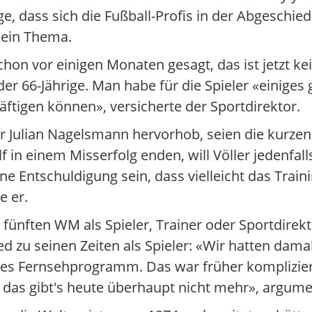
e, dass sich die Fußball-Profis in der Abgeschied
l ein Thema.
schon vor einigen Monaten gesagt, das ist jetzt ke
der 66-Jährige. Man habe für die Spieler «einiges
ftigen können», versicherte der Sportdirektor.
er Julian Nagelsmann hervorhob, seien die kurze
lf in einem Misserfolg enden, will Völler jedenfa
eine Entschuldigung sein, dass vielleicht das Trai
e er.
er fünften WM als Spieler, Trainer oder Sportdirek
d zu seinen Zeiten als Spieler: «Wir hatten damal
es Fernsehprogramm. Das war früher kompliziert
, das gibt's heute überhaupt nicht mehr», argumen