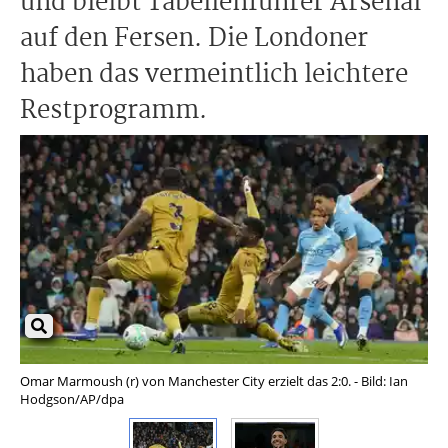
und bleibt Tabellenführer Arsenal
auf den Fersen. Die Londoner
haben das vermeintlich leichtere
Restprogramm.
Omar Marmoush (r) von Manchester City erzielt das 2:0. - Bild: Ian
Oma
Hodgson/AP/dpa
Pun