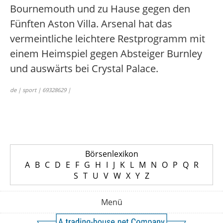
Bournemouth und zu Hause gegen den
Fünften Aston Villa. Arsenal hat das
vermeintliche leichtere Restprogramm mit
einem Heimspiel gegen Absteiger Burnley
und auswärts bei Crystal Palace.
de | sport | 69328629 |
Börsenlexikon
A
B
C
D
E
F
G
H
I
J
K
L
M
N
O
P
Q
R
S
T
U
V
W
X
Y
Z
Menü