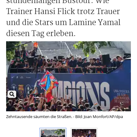
stundenlangen Bustour. Wie
Trainer Hansi Flick trotz Trauer
und die Stars um Lamine Yamal
diesen Tag erleben.
Zehntausende säumten die Straßen. - Bild: Joan Monfort/AP/dpa
Tra
Ma