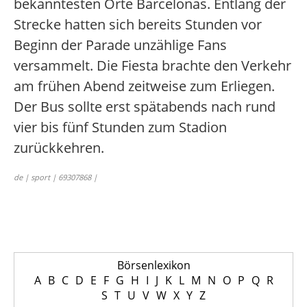
bekanntesten Orte Barcelonas. Entlang der
Strecke hatten sich bereits Stunden vor
Beginn der Parade unzählige Fans
versammelt. Die Fiesta brachte den Verkehr
am frühen Abend zeitweise zum Erliegen.
Der Bus sollte erst spätabends nach rund
vier bis fünf Stunden zum Stadion
zurückkehren.
de | sport | 69307868 |
Börsenlexikon
A
B
C
D
E
F
G
H
I
J
K
L
M
N
O
P
Q
R
S
T
U
V
W
X
Y
Z