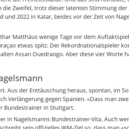
die Zweifel, trotz dieser latenten Stimmung de
nd 2022 in Katar, beides vor der Zeit von Nagels
Lothar Matthäus wenige Tage vor dem Auftaktspie
açao etwas spitz. Der Rekordnationalspieler ko
alten Assan Ouedraogo. Aber diese vier Worte h
Nagelsmann
ert. Aus der Enttäuschung heraus, spontan, im
nach Verlängerung gegen Spanien. «Dass man zwei
 Bundestrainer in Stuttgart.
 immer in Nagelsmanns Bundestrainer-Vita. Auch 
schreibt sein offizielles WM-Ziel so, dass man «