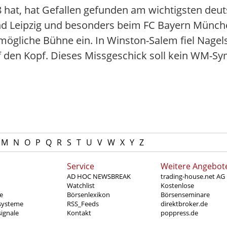
 hat, hat Gefallen gefunden am wichtigsten deu
und Leipzig und besonders beim FC Bayern Münch
tmögliche Bühne ein. In Winston-Salem fiel Nag
uf den Kopf. Dieses Missgeschick soll kein WM-S
M
N
O
P
Q
R
S
T
U
V
W
X
Y
Z
Service
Weitere Angebot
AD HOC NEWSBREAK
trading-house.net AG
Watchlist
Kostenlose
e
Börsenlexikon
Börsenseminare
systeme
RSS_Feeds
direktbroker.de
ignale
Kontakt
poppress.de