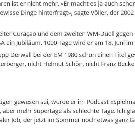
en ist er nicht mehr. «Er macht es ja auch schon 
gewisse Dinge hinterfragt», sagte Völler, der 20
eiter Curaçao und dem zweiten WM-Duell gegen 
SA ein Jubiläum. 1000 Tage wird er am 18. Juni im
pp Derwall bei der EM 1980 schon einen Titel 
erberger, nicht Helmut Schön, nicht Franz Beck
nügen gewesen sei, wurde er im Podcast «Spiel
e, aber mehr Supertage als schlechte Tage. Ich gl
naler Job, der jetzt im Sommer noch etwas ganz G