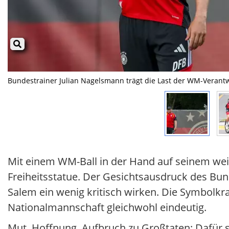
Bundestrainer Julian Nagelsmann trägt die Last der WM-Verantwo
Mit einem WM-Ball in der Hand auf seinem wei
Freiheitsstatue. Der Gesichtsausdruck des Bu
Salem ein wenig kritisch wirken. Die Symbolkra
Nationalmannschaft gleichwohl eindeutig.
Mut, Hoffnung, Aufbruch zu Großtaten: Dafür st