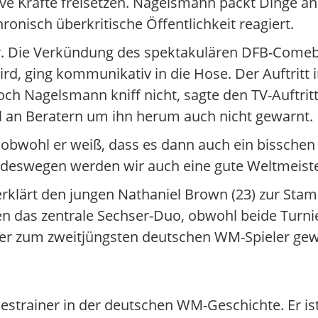
 Kräfte freisetzen. Nagelsmann packt Dinge an. 
onisch überkritische Öffentlichkeit reagiert.
er. Die Verkündung des spektakulären DFB-Come
rd, ging kommunikativ in die Hose. Der Auftritt
och Nagelsmann kniff nicht, sagte den TV-Auftritt 
hl an Beratern um ihn herum auch nicht gewarnt.
ch, obwohl er weiß, dass es dann auch ein bissche
nd deswegen werden wir auch eine gute Weltmeiste
klärt den jungen Nathaniel Brown (23) zur Stamm
en das zentrale Sechser-Duo, obwohl beide Turni
äre er zum zweitjüngsten deutschen WM-Spieler ge
estrainer in der deutschen WM-Geschichte. Er ist