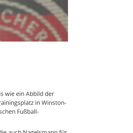
Nagelsmann mag den WM-Campus 
 wie ein Abbild der
iningsplatz in Winston-
schen Fußball-
, die auch Nagelsmann für