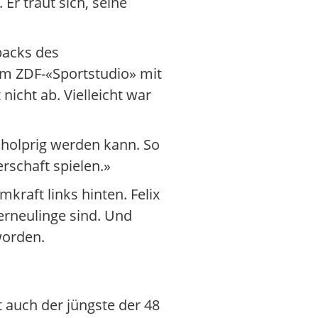
Er traut sich, seine
backs des
 im ZDF-«Sportstudio» mit
nicht ab. Vielleicht war
n holprig werden kann. So
rschaft spielen.»
kraft links hinten. Felix
erneulinge sind. Und
worden.
 auch der jüngste der 48