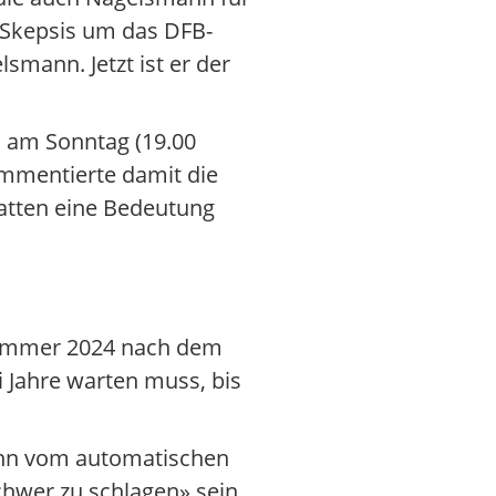
r Skepsis um das DFB-
mann. Jetzt ist er der
l am Sonntag (19.00
mmentierte damit die
atten eine Bedeutung
 Sommer 2024 nach dem
 Jahre warten muss, bis
wenn vom automatischen
schwer zu schlagen» sein