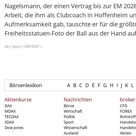
Nagelsmann, der einen Vertrag bis zur EM 2028
Arbeit, die ihm als Clubcoach in Hoffenheim 
Aufmerksamkeit gab, tauschte er für die größ
Freiheitsstatuen-Foto der Ball aus der Hand a
de | sport | 69519107 |
Börsenlexikon
A
B
C
D
E
F
G
H
I
J
K
L
Aktienkurse
Nachrichten
broker
DAX
Börse
CFD
MDAX
Wirtschaft
FOREX
TECDAX
Politik
Rohstoff
SDAX
Sport
Handels
Dow Jones
Wissenschaft
Handelss
Ausland
Aktien