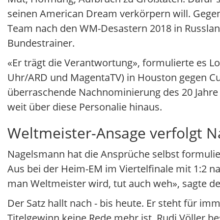
seinen American Dream verkörpern will. Gegen 
Team nach den WM-Desastern 2018 in Russland u
Bundestrainer.
«Er trägt die Verantwortung», formulierte es 
Uhr/ARD und MagentaTV) in Houston gegen Cur
überraschende Nachnominierung des 20 Jahre 
weit über diese Personalie hinaus.
Weltmeister-Ansage verfolgt 
Nagelsmann hat die Ansprüche selbst formuli
Aus bei der Heim-EM im Viertelfinale mit 1:2 
man Weltmeister wird, tut auch weh», sagte der
Der Satz hallt nach - bis heute. Er steht für
Titelgewinn keine Rede mehr ist. Rudi Völler be