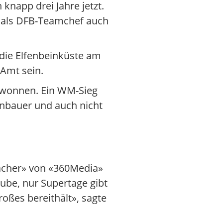
knapp drei Jahre jetzt.
02 als DFB-Teamchef auch
die Elfenbeinküste am
 Amt sein.
gewonnen. Ein WM-Sieg
enbauer und auch nicht
macher» von «360Media»
aube, nur Supertage gibt
roßes bereithält», sagte