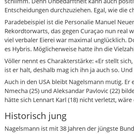
schlimm. Denn Unbedarftheit kann auch positive
Entscheidungen durchzuziehen. Egal, wie die chr
Paradebeispiel ist die Personalie Manuel Neu
Rekordtorwarts, das gegen Curaçao nun real wi
viel verbaler Eierei war maximal unglücklich. D
es Hybris. Möglicherweise hatte ihn die Vielza
Völler nennt es Charakterstärke: «Er stellt si
ist er halt, deshalb mag ich ihn ja auch so. U
Auch in den USA bleibt Nagelsmann mutig. Er er
Nmecha (25) und Aleksandar Pavlovic (22) bild
hätte sich Lennart Karl (18) nicht verletzt, w
Historisch jung
Nagelsmann ist mit 38 Jahren der jüngste Bund