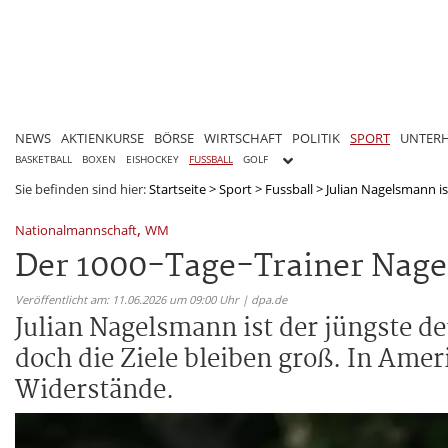
NEWS
AKTIENKURSE
BÖRSE
WIRTSCHAFT
POLITIK
SPORT
UNTER
BASKETBALL
BOXEN
EISHOCKEY
FUSSBALL
GOLF
Sie befinden sind hier:
Startseite
>
Sport
>
Fussball
>
Julian Nagelsmann is
,
Nationalmannschaft
WM
Der 1000-Tage-Trainer Nag
Veröffentlicht am: 11.06.2026 um 09:00 Uhr | dpa.de
Julian Nagelsmann ist der jüngste d
doch die Ziele bleiben groß. In Amer
Widerstände.