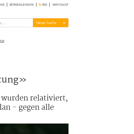
OGS
BÖRSENLEXIKON
RSS
WATCHLIST
Menü ein-/ausblenden
News Suche
GE
rtung»
wurden relativiert,
lan - gegen alle