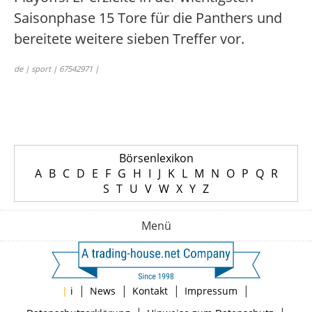
Saisonphase 15 Tore für die Panthers und
bereitete weitere sieben Treffer vor.
de | sport | 67542971 |
Börsenlexikon
A
B
C
D
E
F
G
H
I
J
K
L
M
N
O
P
Q
R
S
T
U
V
W
X
Y
Z
Menü
|
|
|
|
|
i
News
Kontakt
Impressum