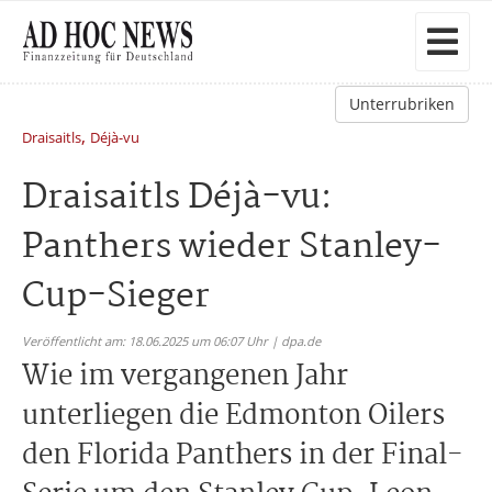
Unterrubriken
,
Draisaitls
Déjà-vu
Draisaitls Déjà-vu:
Panthers wieder Stanley-
Cup-Sieger
Veröffentlicht am: 18.06.2025 um 06:07 Uhr | dpa.de
Wie im vergangenen Jahr
unterliegen die Edmonton Oilers
den Florida Panthers in der Final-