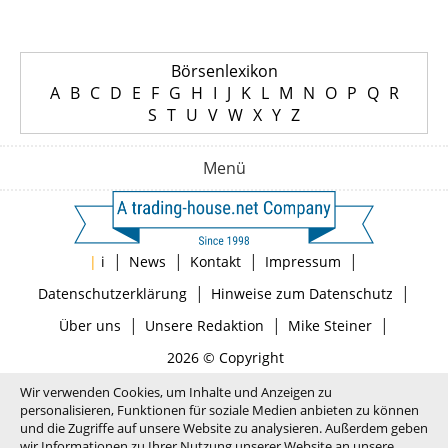
Börsenlexikon
A
B
C
D
E
F
G
H
I
J
K
L
M
N
O
P
Q
R
S
T
U
V
W
X
Y
Z
Menü
|
|
|
|
|
i
News
Kontakt
Impressum
|
|
Datenschutzerklärung
Hinweise zum Datenschutz
|
|
|
Über uns
Unsere Redaktion
Mike Steiner
2026 © Copyright
Wir verwenden Cookies, um Inhalte und Anzeigen zu
personalisieren, Funktionen für soziale Medien anbieten zu können
und die Zugriffe auf unsere Website zu analysieren. Außerdem geben
wir Informationen zu Ihrer Nutzung unserer Website an unsere