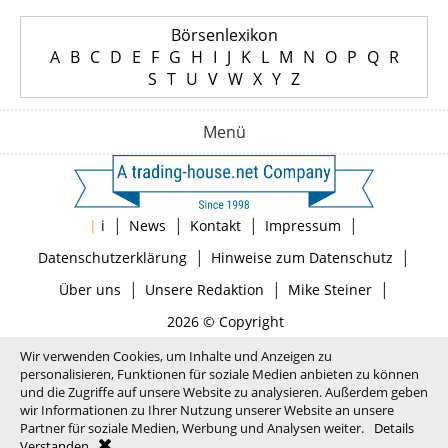
Börsenlexikon
A
B
C
D
E
F
G
H
I
J
K
L
M
N
O
P
Q
R
S
T
U
V
W
X
Y
Z
Menü
|
|
|
|
|
i
News
Kontakt
Impressum
|
|
Datenschutzerklärung
Hinweise zum Datenschutz
|
|
|
Über uns
Unsere Redaktion
Mike Steiner
2026 © Copyright
Wir verwenden Cookies, um Inhalte und Anzeigen zu
personalisieren, Funktionen für soziale Medien anbieten zu können
und die Zugriffe auf unsere Website zu analysieren. Außerdem geben
wir Informationen zu Ihrer Nutzung unserer Website an unsere
Partner für soziale Medien, Werbung und Analysen weiter.
Details
Verstanden