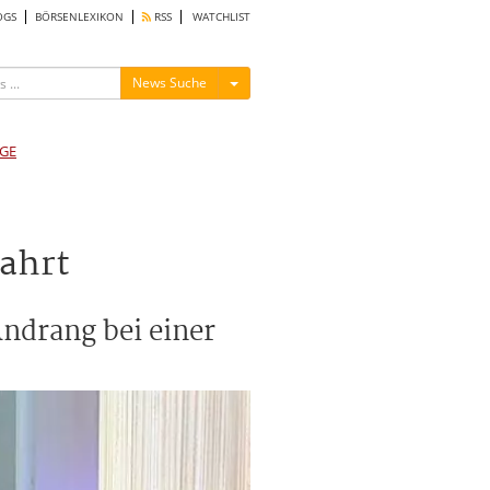
OGS
BÖRSENLEXIKON
RSS
WATCHLIST
Menü ein-/ausblenden
News Suche
GE
ahrt
ndrang bei einer