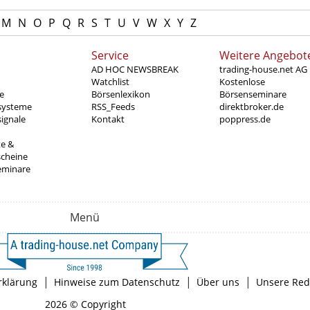
M
N
O
P
Q
R
S
T
U
V
W
X
Y
Z
Service
Weitere Angebot
AD HOC NEWSBREAK
trading-house.net AG
Watchlist
Kostenlose
e
Börsenlexikon
Börsenseminare
systeme
RSS_Feeds
direktbroker.de
ignale
Kontakt
poppress.de
te &
scheine
eminare
Menü
|
|
|
rklärung
Hinweise zum Datenschutz
Über uns
Unsere Red
2026 © Copyright