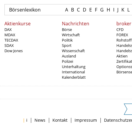
Börsenlexikon
A
B
C
D
E
F
G
H
I
J
K
L
Aktienkurse
Nachrichten
broker
DAX
Börse
CFD
MDAX
Wirtschaft
FOREX
TECDAX
Politik
Rohstoff
SDAX
Sport
Handels
Dow Jones
Wissenschaft
Handelss
Ausland
Aktien
Polizei
Zertifika
Unterhaltung
Options
International
Börsens
Kalenderblatt
|
|
|
|
|
i
News
Kontakt
Impressum
Datenschutze