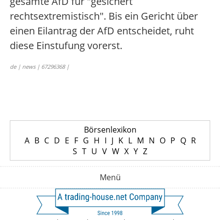
gesamte AfD für "gesichert
rechtsextremistisch". Bis ein Gericht über
einen Eilantrag der AfD entscheidet, ruht
diese Einstufung vorerst.
de | news | 67296368 |
Börsenlexikon
A
B
C
D
E
F
G
H
I
J
K
L
M
N
O
P
Q
R
S
T
U
V
W
X
Y
Z
Menü