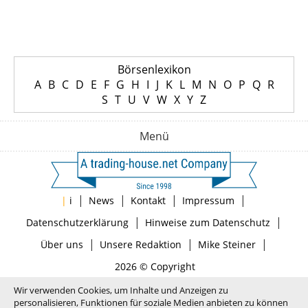
Börsenlexikon
A
B
C
D
E
F
G
H
I
J
K
L
M
N
O
P
Q
R
S
T
U
V
W
X
Y
Z
Menü
|
|
|
|
|
i
News
Kontakt
Impressum
|
|
Datenschutzerklärung
Hinweise zum Datenschutz
|
|
|
Über uns
Unsere Redaktion
Mike Steiner
2026 © Copyright
Wir verwenden Cookies, um Inhalte und Anzeigen zu
personalisieren, Funktionen für soziale Medien anbieten zu können