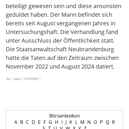
beteiligt gewesen sein und diese ansonsten
geduldet haben. Der Mann befindet sich
bereits seit August vergangenen Jahres in
Untersuchungshaft. Die Verhandlung fand
unter Ausschluss der Öffentlichkeit statt.
Die Staatsanwaltschaft Neubrandenburg
hatte die Taten auf den Zeitraum zwischen
November 2022 und August 2024 datiert.
de | news | 67070547 |
Börsenlexikon
A
B
C
D
E
F
G
H
I
J
K
L
M
N
O
P
Q
R
S
T
U
V
W
X
Y
Z