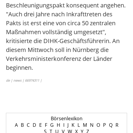
Beschleunigungspakt konsequent angehen.
"Auch drei Jahre nach Inkrafttreten des
Pakts ist erst eine von circa 50 zentralen
Maßnahmen vollständig umgesetzt",
kritisierte die DIHK-Geschäftsführerin. An
diesem Mittwoch soll in Nürnberg die
Verkehrsministerkonferenz der Länder
beginnen.
de | news | 66974311 |
Börsenlexikon
A
B
C
D
E
F
G
H
I
J
K
L
M
N
O
P
Q
R
S
T
U
V
W
X
Y
Z