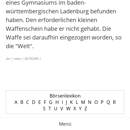
eines Gymnasiums im baden-
württembergischen Ladenburg befunden
haben. Den erforderlichen kleinen
Waffenschein habe er nicht gehabt. Die
Waffe sei daraufhin eingezogen worden, so
die "Welt".
de | news | 66792456 |
Börsenlexikon
A
B
C
D
E
F
G
H
I
J
K
L
M
N
O
P
Q
R
S
T
U
V
W
X
Y
Z
Menü