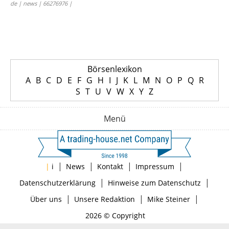
de | news | 66276976 |
Börsenlexikon
A
B
C
D
E
F
G
H
I
J
K
L
M
N
O
P
Q
R
S
T
U
V
W
X
Y
Z
Menü
|
|
|
|
|
i
News
Kontakt
Impressum
|
|
Datenschutzerklärung
Hinweise zum Datenschutz
|
|
|
Über uns
Unsere Redaktion
Mike Steiner
2026 © Copyright