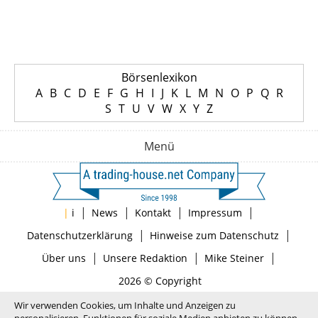
Börsenlexikon
A
B
C
D
E
F
G
H
I
J
K
L
M
N
O
P
Q
R
S
T
U
V
W
X
Y
Z
Menü
|
|
|
|
|
i
News
Kontakt
Impressum
|
|
Datenschutzerklärung
Hinweise zum Datenschutz
|
|
|
Über uns
Unsere Redaktion
Mike Steiner
2026 © Copyright
Wir verwenden Cookies, um Inhalte und Anzeigen zu