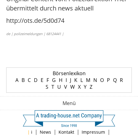
übermittelt durch news aktuell
http://ots.de/5d0d74
de | polizeimeldungen | 68124441 |
Börsenlexikon
A
B
C
D
E
F
G
H
I
J
K
L
M
N
O
P
Q
R
S
T
U
V
W
X
Y
Z
Menü
|
|
|
|
|
i
News
Kontakt
Impressum