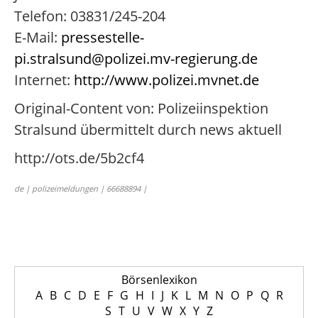
Telefon: 03831/245-204
E-Mail:
pressestelle-
pi.stralsund@polizei.mv-regierung.de
Internet:
http://www.polizei.mvnet.de
Original-Content von: Polizeiinspektion
Stralsund übermittelt durch news aktuell
http://ots.de/5b2cf4
de | polizeimeldungen | 66688894 |
Börsenlexikon
A
B
C
D
E
F
G
H
I
J
K
L
M
N
O
P
Q
R
S
T
U
V
W
X
Y
Z