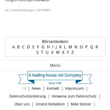
de | polizeimeldungen | 69721898 |
Börsenlexikon
A
B
C
D
E
F
G
H
I
J
K
L
M
N
O
P
Q
R
S
T
U
V
W
X
Y
Z
Menü
|
|
|
|
|
i
News
Kontakt
Impressum
|
|
Datenschutzerklärung
Hinweise zum Datenschutz
|
|
|
Über uns
Unsere Redaktion
Mike Steiner