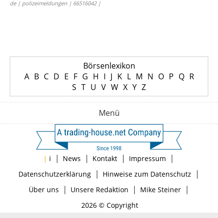
de | polizeimeldungen | 66516042 |
Börsenlexikon
A
B
C
D
E
F
G
H
I
J
K
L
M
N
O
P
Q
R
S
T
U
V
W
X
Y
Z
Menü
|
|
|
|
|
i
News
Kontakt
Impressum
|
|
Datenschutzerklärung
Hinweise zum Datenschutz
|
|
|
Über uns
Unsere Redaktion
Mike Steiner
2026 © Copyright