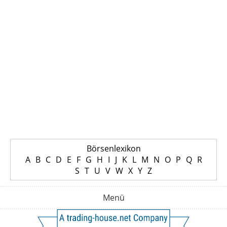
Börsenlexikon
A
B
C
D
E
F
G
H
I
J
K
L
M
N
O
P
Q
R
S
T
U
V
W
X
Y
Z
Menü