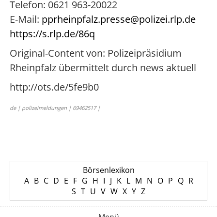
Telefon: 0621 963-20022
E-Mail:
pprheinpfalz.presse@polizei.rlp.de
https://s.rlp.de/86q
Original-Content von: Polizeipräsidium
Rheinpfalz übermittelt durch news aktuell
http://ots.de/5fe9b0
de | polizeimeldungen | 69462517 |
Börsenlexikon
A
B
C
D
E
F
G
H
I
J
K
L
M
N
O
P
Q
R
S
T
U
V
W
X
Y
Z