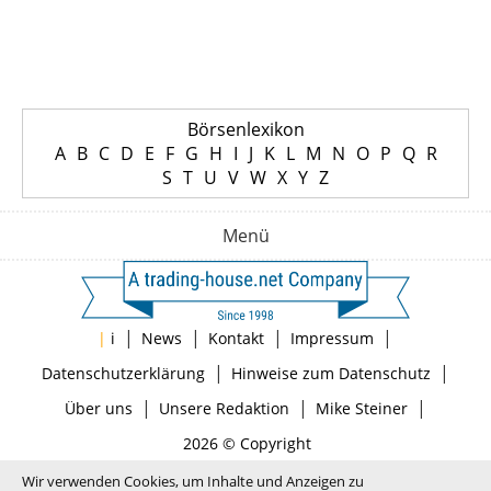
Börsenlexikon
A
B
C
D
E
F
G
H
I
J
K
L
M
N
O
P
Q
R
S
T
U
V
W
X
Y
Z
Menü
|
|
|
|
|
i
News
Kontakt
Impressum
|
|
Datenschutzerklärung
Hinweise zum Datenschutz
|
|
|
Über uns
Unsere Redaktion
Mike Steiner
2026 © Copyright
Wir verwenden Cookies, um Inhalte und Anzeigen zu