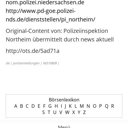
nom.polizei.niedersachsen.de
http://www.pd-goe.polizei-
nds.de/dienststellen/pi_northeim/
Original-Content von: Polizeiinspektion
Northeim übermittelt durch news aktuell
http://ots.de/5ad71a
de | polizeimeldungen | 66510808 |
Börsenlexikon
A
B
C
D
E
F
G
H
I
J
K
L
M
N
O
P
Q
R
S
T
U
V
W
X
Y
Z
Menü