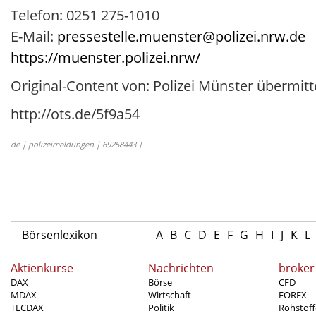
Telefon: 0251 275-1010
E-Mail:
pressestelle.muenster@polizei.nrw.de
https://muenster.polizei.nrw/
Original-Content von: Polizei Münster übermitt
http://ots.de/5f9a54
de | polizeimeldungen | 69258443 |
Börsenlexikon
A
B
C
D
E
F
G
H
I
J
K
L
Aktienkurse
Nachrichten
broker
DAX
Börse
CFD
MDAX
Wirtschaft
FOREX
TECDAX
Politik
Rohstoff