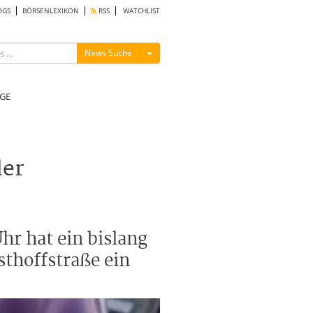
OGS
BÖRSENLEXIKON
RSS
WATCHLIST
Menü ein-/ausblenden
News Suche
GE
der
r hat ein bislang
thoffstraße ein