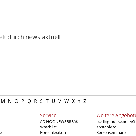
elt durch news aktuell
M
N
O
P
Q
R
S
T
U
V
W
X
Y
Z
Service
Weitere Angebot
AD HOC NEWSBREAK
trading-house.net AG
Watchlist
Kostenlose
e
Börsenlexikon
Börsenseminare