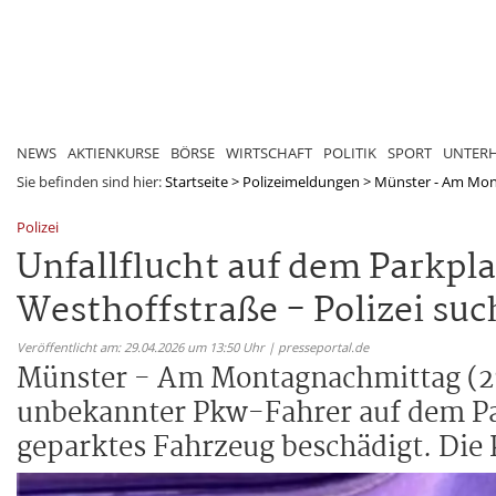
NEWS
AKTIENKURSE
BÖRSE
WIRTSCHAFT
POLITIK
SPORT
UNTER
Sie befinden sind hier:
Startseite
>
Polizeimeldungen
>
Münster - Am Monta
Polizei
Unfallflucht auf dem Parkpl
Westhoffstraße - Polizei su
Veröffentlicht am: 29.04.2026 um 13:50 Uhr | presseportal.de
Münster - Am Montagnachmittag (27.
unbekannter Pkw-Fahrer auf dem Par
geparktes Fahrzeug beschädigt. Die 