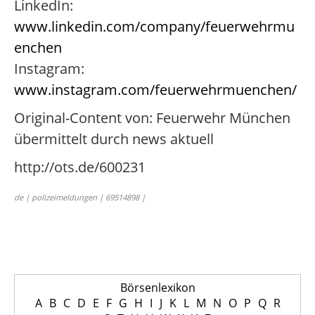
LinkedIn:
www.linkedin.com/company/feuerwehrmu
enchen
Instagram:
www.instagram.com/feuerwehrmuenchen/
Original-Content von: Feuerwehr München
übermittelt durch news aktuell
http://ots.de/600231
de | polizeimeldungen | 69514898 |
Börsenlexikon
A
B
C
D
E
F
G
H
I
J
K
L
M
N
O
P
Q
R