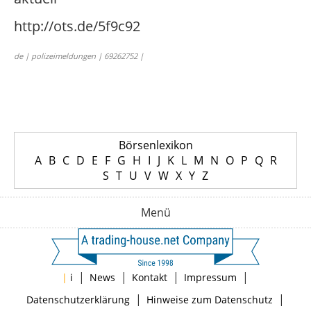
http://ots.de/5f9c92
de | polizeimeldungen | 69262752 |
Börsenlexikon
A
B
C
D
E
F
G
H
I
J
K
L
M
N
O
P
Q
R
S
T
U
V
W
X
Y
Z
Menü
|
|
|
|
|
i
News
Kontakt
Impressum
|
|
Datenschutzerklärung
Hinweise zum Datenschutz