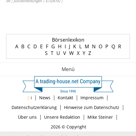
de | polizeimeldungen | 67328702 |
Börsenlexikon
A
B
C
D
E
F
G
H
I
J
K
L
M
N
O
P
Q
R
S
T
U
V
W
X
Y
Z
Menü
|
|
|
|
|
i
News
Kontakt
Impressum
|
|
Datenschutzerklärung
Hinweise zum Datenschutz
|
|
|
Über uns
Unsere Redaktion
Mike Steiner
2026 © Copyright