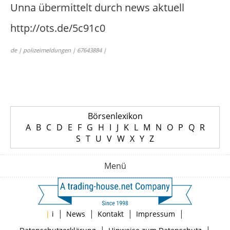
Unna übermittelt durch news aktuell
http://ots.de/5c91c0
de | polizeimeldungen | 67643884 |
Börsenlexikon
A
B
C
D
E
F
G
H
I
J
K
L
M
N
O
P
Q
R
S
T
U
V
W
X
Y
Z
Menü
|
|
|
|
|
i
News
Kontakt
Impressum