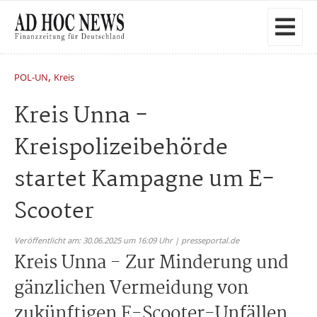
,
POL-UN
Kreis
Kreis Unna -
Kreispolizeibehörde
startet Kampagne um E-
Scooter
Veröffentlicht am: 30.06.2025 um 16:09 Uhr | presseportal.de
Kreis Unna - Zur Minderung und
gänzlichen Vermeidung von
zukünftigen E-Scooter-Unfällen