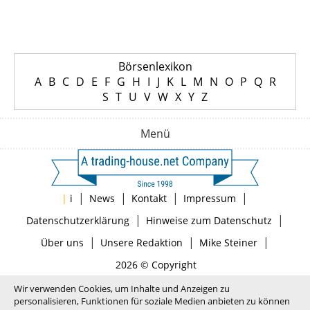
Börsenlexikon
A
B
C
D
E
F
G
H
I
J
K
L
M
N
O
P
Q
R
S
T
U
V
W
X
Y
Z
Menü
|
|
|
|
|
i
News
Kontakt
Impressum
|
|
Datenschutzerklärung
Hinweise zum Datenschutz
|
|
|
Über uns
Unsere Redaktion
Mike Steiner
2026 © Copyright
Wir verwenden Cookies, um Inhalte und Anzeigen zu
personalisieren, Funktionen für soziale Medien anbieten zu können