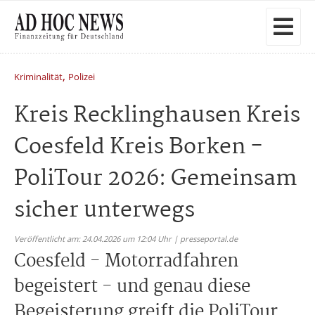
,
Kriminalität
Polizei
Kreis Recklinghausen Kreis
Coesfeld Kreis Borken -
PoliTour 2026: Gemeinsam
sicher unterwegs
Veröffentlicht am: 24.04.2026 um 12:04 Uhr | presseportal.de
Coesfeld - Motorradfahren
begeistert - und genau diese
Begeisterung greift die PoliTour