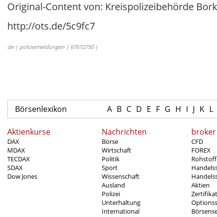
Original-Content von: Kreispolizeibehörde Bor
http://ots.de/5c9fc7
de | polizeimeldungen | 67672750 |
Börsenlexikon
A
B
C
D
E
F
G
H
I
J
K
L
Aktienkurse
Nachrichten
broker
DAX
Börse
CFD
MDAX
Wirtschaft
FOREX
TECDAX
Politik
Rohstoff
SDAX
Sport
Handels
Dow Jones
Wissenschaft
Handelss
Ausland
Aktien
Polizei
Zertifika
Unterhaltung
Options
International
Börsens