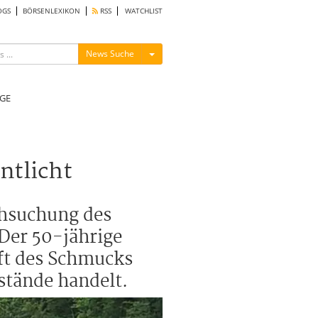
OGS
BÖRSENLEXIKON
RSS
WATCHLIST
Menü ein-/ausblenden
News Suche
GE
ntlicht
chsuchung des
Der 50-jährige
ft des Schmucks
stände handelt.