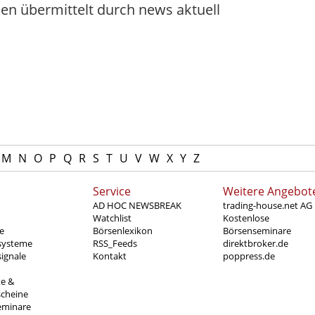
ken übermittelt durch news aktuell
M
N
O
P
Q
R
S
T
U
V
W
X
Y
Z
Service
Weitere Angebot
AD HOC NEWSBREAK
trading-house.net AG
Watchlist
Kostenlose
e
Börsenlexikon
Börsenseminare
systeme
RSS_Feeds
direktbroker.de
ignale
Kontakt
poppress.de
te &
scheine
eminare