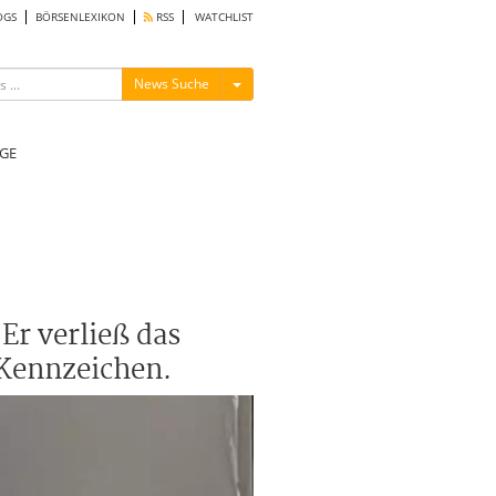
OGS
BÖRSENLEXIKON
RSS
WATCHLIST
Menü ein-/ausblenden
News Suche
GE
Er verließ das
 Kennzeichen.