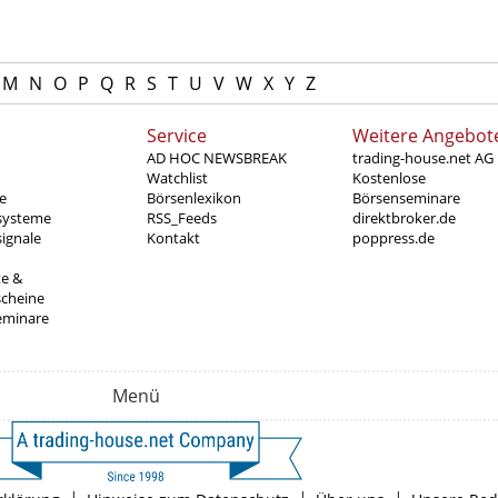
M
N
O
P
Q
R
S
T
U
V
W
X
Y
Z
Service
Weitere Angebot
AD HOC NEWSBREAK
trading-house.net AG
Watchlist
Kostenlose
e
Börsenlexikon
Börsenseminare
systeme
RSS_Feeds
direktbroker.de
ignale
Kontakt
poppress.de
te &
scheine
eminare
Menü