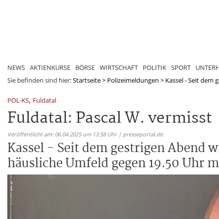
NEWS
AKTIENKURSE
BÖRSE
WIRTSCHAFT
POLITIK
SPORT
UNTER
Sie befinden sind hier:
Startseite
>
Polizeimeldungen
>
Kassel - Seit dem g
,
POL-KS
Fuldatal
Fuldatal: Pascal W. vermisst
Veröffentlicht am: 06.04.2025 um 13:58 Uhr | presseportal.de
Kassel - Seit dem gestrigen Abend wi
häusliche Umfeld gegen 19.50 Uhr 