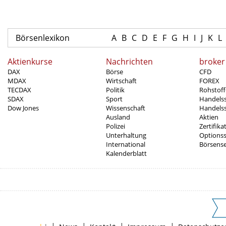
Börsenlexikon
A
B
C
D
E
F
G
H
I
J
K
L
Aktienkurse
Nachrichten
broker
DAX
Börse
CFD
MDAX
Wirtschaft
FOREX
TECDAX
Politik
Rohstoff
SDAX
Sport
Handels
Dow Jones
Wissenschaft
Handelss
Ausland
Aktien
Polizei
Zertifika
Unterhaltung
Options
International
Börsens
Kalenderblatt