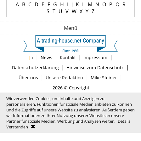
A
B
C
D
E
F
G
H
I
J
K
L
M
N
O
P
Q
R
S
T
U
V
W
X
Y
Z
Menü
|
|
|
|
|
i
News
Kontakt
Impressum
|
|
Datenschutzerklärung
Hinweise zum Datenschutz
|
|
|
Über uns
Unsere Redaktion
Mike Steiner
2026 © Copyright
Wir verwenden Cookies, um Inhalte und Anzeigen zu
personalisieren, Funktionen für soziale Medien anbieten zu können
und die Zugriffe auf unsere Website zu analysieren. Außerdem geben
wir Informationen zu Ihrer Nutzung unserer Website an unsere
Partner für soziale Medien, Werbung und Analysen weiter.
Details
Verstanden