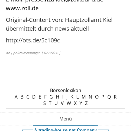
www.zoll.de
Original-Content von: Hauptzollamt Kiel
übermittelt durch news aktuell
http://ots.de/5c109c
de | polizeimeldungen | 67279636 |
Börsenlexikon
A
B
C
D
E
F
G
H
I
J
K
L
M
N
O
P
Q
R
S
T
U
V
W
X
Y
Z
Menü