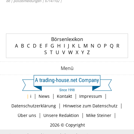
de | polizeimeldungen | 67147102 |
Börsenlexikon
A
B
C
D
E
F
G
H
I
J
K
L
M
N
O
P
Q
R
S
T
U
V
W
X
Y
Z
Menü
|
|
|
|
|
i
News
Kontakt
Impressum
|
|
Datenschutzerklärung
Hinweise zum Datenschutz
|
|
|
Über uns
Unsere Redaktion
Mike Steiner
2026 © Copyright