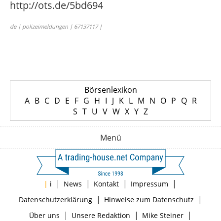
http://ots.de/5bd694
de | polizeimeldungen | 67137117 |
Börsenlexikon
A
B
C
D
E
F
G
H
I
J
K
L
M
N
O
P
Q
R
S
T
U
V
W
X
Y
Z
Menü
|
|
|
|
|
i
News
Kontakt
Impressum
|
|
Datenschutzerklärung
Hinweise zum Datenschutz
|
|
|
Über uns
Unsere Redaktion
Mike Steiner