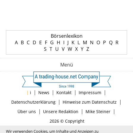
Börsenlexikon
A
B
C
D
E
F
G
H
I
J
K
L
M
N
O
P
Q
R
S
T
U
V
W
X
Y
Z
Menü
|
|
|
|
|
i
News
Kontakt
Impressum
|
|
Datenschutzerklärung
Hinweise zum Datenschutz
|
|
|
Über uns
Unsere Redaktion
Mike Steiner
2026 © Copyright
Wir verwenden Cookies, um Inhalte und Anzeigen zu