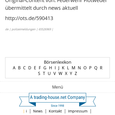
Original-Content von: Feuerwehr Flotwedel
übermittelt durch news aktuell
http://ots.de/590413
de | polizeimeldungen | 65526969 |
Börsenlexikon
A
B
C
D
E
F
G
H
I
J
K
L
M
N
O
P
Q
R
S
T
U
V
W
X
Y
Z
Menü
|
|
|
|
|
i
News
Kontakt
Impressum