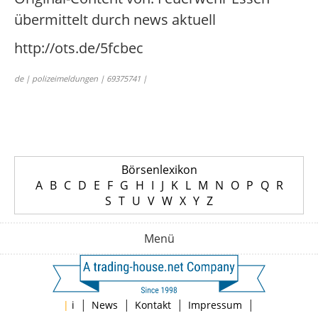
übermittelt durch news aktuell
http://ots.de/5fcbec
de | polizeimeldungen | 69375741 |
Börsenlexikon
A
B
C
D
E
F
G
H
I
J
K
L
M
N
O
P
Q
R
S
T
U
V
W
X
Y
Z
Menü
|
|
|
|
|
i
News
Kontakt
Impressum