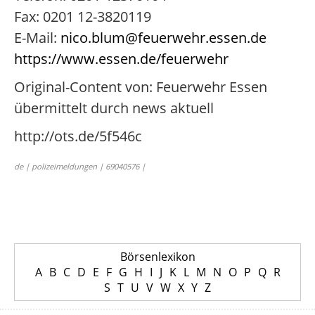
Fax: 0201 12-3820119
E-Mail:
nico.blum@feuerwehr.essen.de
https://www.essen.de/feuerwehr
Original-Content von: Feuerwehr Essen
übermittelt durch news aktuell
http://ots.de/5f546c
de | polizeimeldungen | 69040576 |
Börsenlexikon
A
B
C
D
E
F
G
H
I
J
K
L
M
N
O
P
Q
R
S
T
U
V
W
X
Y
Z