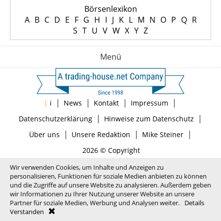
Börsenlexikon
A
B
C
D
E
F
G
H
I
J
K
L
M
N
O
P
Q
R
S
T
U
V
W
X
Y
Z
Menü
|
|
|
|
|
i
News
Kontakt
Impressum
|
|
Datenschutzerklärung
Hinweise zum Datenschutz
|
|
|
Über uns
Unsere Redaktion
Mike Steiner
2026 © Copyright
Wir verwenden Cookies, um Inhalte und Anzeigen zu
personalisieren, Funktionen für soziale Medien anbieten zu können
und die Zugriffe auf unsere Website zu analysieren. Außerdem geben
wir Informationen zu Ihrer Nutzung unserer Website an unsere
Partner für soziale Medien, Werbung und Analysen weiter.
Details
Verstanden