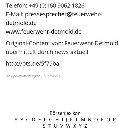
Telefon: +49 (0)160 9062 1826
E-Mail:
pressesprecher@feuerwehr-
detmold.de
www.feuerwehr-detmold.de
Original-Content von: Feuerwehr Detmold
übermittelt durch news aktuell
http://ots.de/5f79ba
de | polizeimeldungen | 69176155 |
Börsenlexikon
A
B
C
D
E
F
G
H
I
J
K
L
M
N
O
P
Q
R
S
T
U
V
W
X
Y
Z