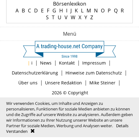
Börsenlexikon
A
B
C
D
E
F
G
H
I
J
K
L
M
N
O
P
Q
R
S
T
U
V
W
X
Y
Z
Menü
|
|
|
|
|
i
News
Kontakt
Impressum
|
|
Datenschutzerklärung
Hinweise zum Datenschutz
|
|
|
Über uns
Unsere Redaktion
Mike Steiner
2026 © Copyright
Wir verwenden Cookies, um Inhalte und Anzeigen zu
personalisieren, Funktionen für soziale Medien anbieten zu können
und die Zugriffe auf unsere Website zu analysieren. Außerdem geben
wir Informationen zu Ihrer Nutzung unserer Website an unsere
Partner für soziale Medien, Werbung und Analysen weiter.
Details
Verstanden