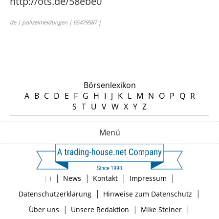
http://ots.de/58ebe0
de | polizeimeldungen | 65479587 |
Börsenlexikon
A
B
C
D
E
F
G
H
I
J
K
L
M
N
O
P
Q
R
S
T
U
V
W
X
Y
Z
Menü
|
|
|
|
|
i
News
Kontakt
Impressum
|
|
Datenschutzerklärung
Hinweise zum Datenschutz
|
|
|
Über uns
Unsere Redaktion
Mike Steiner