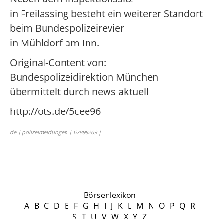
in Freilassing besteht ein weiterer Standort
beim Bundespolizeirevier
in Mühldorf am Inn.
Original-Content von:
Bundespolizeidirektion München
übermittelt durch news aktuell
http://ots.de/5cee96
de | polizeimeldungen | 67899269 |
Börsenlexikon
A
B
C
D
E
F
G
H
I
J
K
L
M
N
O
P
Q
R
S
T
U
V
W
X
Y
Z