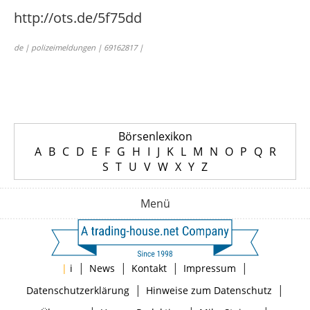
http://ots.de/5f75dd
de | polizeimeldungen | 69162817 |
Börsenlexikon
A
B
C
D
E
F
G
H
I
J
K
L
M
N
O
P
Q
R
S
T
U
V
W
X
Y
Z
Menü
|
|
|
|
|
i
News
Kontakt
Impressum
|
|
Datenschutzerklärung
Hinweise zum Datenschutz