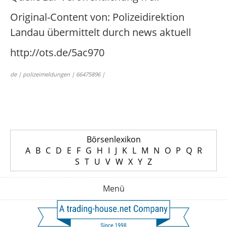
Original-Content von: Polizeidirektion
Landau übermittelt durch news aktuell
http://ots.de/5ac970
de | polizeimeldungen | 66475896 |
Börsenlexikon
A
B
C
D
E
F
G
H
I
J
K
L
M
N
O
P
Q
R
S
T
U
V
W
X
Y
Z
Menü