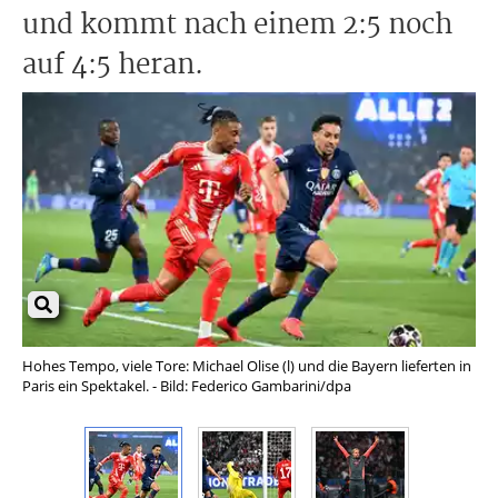
und kommt nach einem 2:5 noch
auf 4:5 heran.
Hohes Tempo, viele Tore: Michael Olise (l) und die Bayern lieferten in
Nac
Paris ein Spektakel. - Bild: Federico Gambarini/dpa
am 