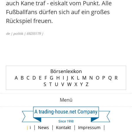
auch Kane traf - eiskalt vom Punkt. Alle
Fußballfans dürfen sich auf ein großes
Rückspiel freuen.
de | politik | 69255179 |
Börsenlexikon
A
B
C
D
E
F
G
H
I
J
K
L
M
N
O
P
Q
R
S
T
U
V
W
X
Y
Z
Menü
|
|
|
|
|
i
News
Kontakt
Impressum